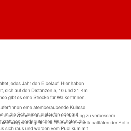
ltet jedes Jahr den Elbelauf. Hier haben
it, sich auf den Distanzen 5, 10 und 21 Km
so gibt es eine Strecke für Walker*innen.
Läufer*innen eine atemberaubende Kulisse
e in die Schleusen einlaufen oder auf
en, diese Website und die Nutzererfahrung zu verbessern
t kräftigen norddeutschen Wind holen die
Ablehnung womöglich nicht mehr alle Funktionalitäten der Seite
 aus sich raus und werden vom Publikum mit