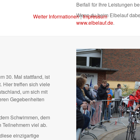
Beifall für Ihre Leistungen be
Wenn du beim Elbelauf dabe
Weiter Informationen
|
Impressum
www.elbelauf.de
.
m 30. Mal stattfand, ist
. Hier treffen sich viele
tschland, um sich mit
deren Gegebenheiten
len dem Schwimmen, dem
 Teilnehmern viel ab.
diese einzigartige