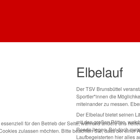
Elbelauf
Der TSV Brunsbüttel veransta
Sportler*innen die Möglichke
miteinander zu messen. Eben
Der Elbelauf bietet seinen 
mit den großen Pötten, welch
 essenziell für den Betrieb der Seite, während andere uns helf
Reede liegen. Bei doch meis
 Cookies zulassen möchten. Bitte beachten Sie, dass bei einer 
Laufbegeisterten hier alles